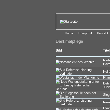
Home
Büroprofil
Kontakt
Denkmalpflege
Bild
Titel
Nade
Have
Hollä
Pfar
Bets
Jüdi
Sieg
Neue
Evan