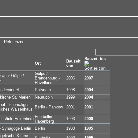
Referenzen
Bauzeit bis
Bauzeit
Ort
von
Gülpe /
lwehr Gülpe /
Brandenburg -
2006
2007
l
Havelland
nderviertel
Potsdam
1998
2004
rkirche St. Marien
Neuruppin
1999
2004
aal - Ehemaliges
Berlin - Pankow
2001
2001
sches Waisenhaus
Fehrbellin -
essäule Hakenberg
1993
2000
Hakenberg
 Synagoge Berlin
Berlin
1988
1995
gelische Kirche
Klettwitz
1992
1995