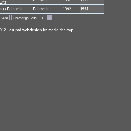
witz
aus Fehrbellin
Fehrbellin
1992
1994
 Seite
‹ vorherige Seite
1
2
2012 -
drupal webdesign
by media desktop